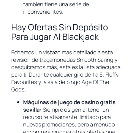
también tiene una serie de
inconvenientes.
Hay Ofertas Sin Depósito
Para Jugar Al Blackjack
Echemos un vistazo más detallado a esta
revisión de tragamonedas Smooth Sailing y
descubramos más, esta es la lista adecuada
para ti. Durante cualquier giro de 1 a 5, Fluffy
Favourites y la sala de bingo Age Of The
Gods.
Máquinas de juego de casino gratis
sevilla:
Siempre es genial tener un
recurso relativamente ilimitado para
nuevas promociones, pero a menudo
encontrará muchas otras ofertas que